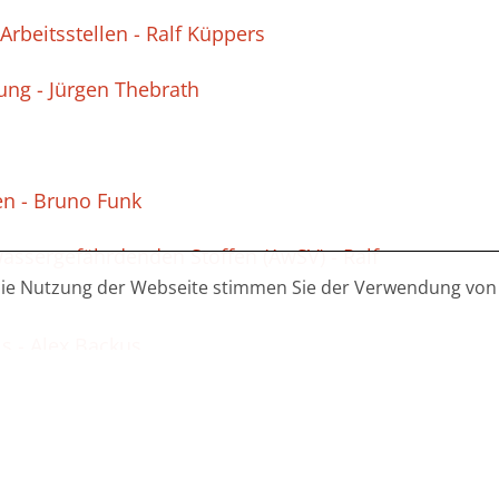
rbeitsstellen - Ralf Küppers
ung - Jürgen Thebrath
ßen - Bruno Funk
assergefährdenden Stoffen (AwSV) - Ralf
die Nutzung der Webseite stimmen Sie der Verwendung von 
s - Alex Backus